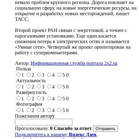
немало проблем крупного региона. Дорога повлияет на
социальную сферу, на новые энергетические ресурсы, на
открытие и разработку новых месторождений, пишет
ТАСС.
Второй проект РАН связан с энергетикой, а точнее с
парогазовыми установками. Еще один касается
снижения потерь в электрических сетях и называется
«Умные сети». Четвертый же проект ориентирован на
работу с суперкомпьютерами.
Автор:
Информационная служба портала 2x2.su
Польза
1
2
3
4
5
0
Актуальность
1
2
3
4
5
0
Развёрнутость
1
2
3
4
5
0
Фотография
1
2
3
4
5
0
Пожелания автору
Проголосовало:
0
Спасибо за ответ
Подключитесь к нашему
Яндекс Дзен
,