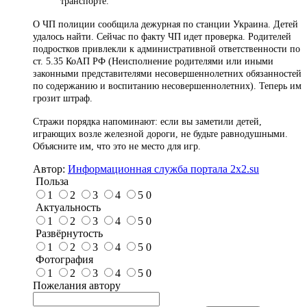
транспорте.
О ЧП полиции сообщила дежурная по станции Украина. Детей
удалось найти. Сейчас по факту ЧП идет проверка. Родителей
подростков привлекли к административной ответственности по
ст. 5.35 КоАП РФ (Неисполнение родителями или иными
законными представителями несовершеннолетних обязанностей
по содержанию и воспитанию несовершеннолетних). Теперь им
грозит штраф.
Стражи порядка напоминают: если вы заметили детей,
играющих возле железной дороги, не будьте равнодушными.
Объясните им, что это не место для игр.
Автор:
Информационная служба портала 2x2.su
Польза
1
2
3
4
5
0
Актуальность
1
2
3
4
5
0
Развёрнутость
1
2
3
4
5
0
Фотография
1
2
3
4
5
0
Пожелания автору