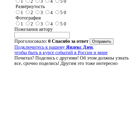
1
2
3
4
5
0
Развёрнутость
1
2
3
4
5
0
Фотография
1
2
3
4
5
0
Пожелания автору
Проголосовало:
0
Спасибо за ответ
Подключитесь к нашему
Яндекс Дзен
,
чтобы быть в курсе событий в России и мире
Почитал? Поделись с другими! Об этом должны узнать
все, срочно поделись! Другим это тоже интересно