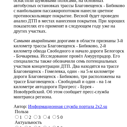
оснастили шумовыми полосами, на основных
автобусных остановках трассы Благовещенск - Бибиково
с наибольшим пассажиропотоком нанесли цветное
противоскользящее покрытие. Весной будет проведен
анализ ДТП в местах нанесения покрытия. При хороших
показателях его применят в следующем году уже на
других участках.
Самыми аварийными дорогами в области признаны 3-й
километр трассы Благовещенск - Бибиково, 2-й
километр обхода Свободного и начало дороги Белогорск
- Бочкаревка. Исследование провёл Амурупрадор. Его
специалисты также обозначили семь потенциальных
участков концентрации ДТП. Два находятся на трассе
Благовещенск - Гомелевка, один - на 5-м километре
дороги Благовещенск - Бибиково, три расположены на
трассе Благовещенск - Свободный и один - на 1-м
километре автодороги Прогресс - Бурея -
Новобурейский. Об этом сообщает пресс-служба
минтранса региона.
Автор:
Информационная служба портала 2x2.su
Польза
1
2
3
4
5
0
Актуальность