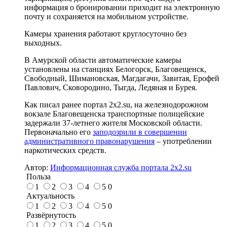
информация о бронировании приходит на электронную
почту и сохраняется на мобильном устройстве.
Камеры хранения работают круглосуточно без
выходных.
В Амурской области автоматические камеры
установлены на станциях Белогорск, Благовещенск,
Свободный, Шимановская, Магдагачи, Завитая, Ерофей
Павлович, Сковородино, Тыгда, Ледяная и Бурея.
Как писал ранее портал 2х2.su, на железнодорожном
вокзале Благовещенска транспортные полицейские
задержали 37-летнего жителя Московской области.
Первоначально его
заподозрили в совершении
административного правонарушения
– употреблении
наркотических средств.
Автор:
Информационная служба портала 2x2.su
Польза
1
2
3
4
5
0
Актуальность
1
2
3
4
5
0
Развёрнутость
1
2
3
4
5
0