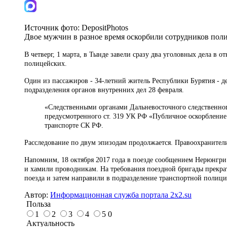
Источник фото:
DepositPhotos
Двое мужчин в разное время оскорбили сотрудников пол
В четверг, 1 марта, в Тынде завели сразу два уголовных дела 
полицейских.
Один из пассажиров - 34-летний житель Республики Бурятия - д
подразделения органов внутренних дел 28 февраля.
«Следственными органами Дальневосточного следственно
предусмотренного ст. 319 УК РФ «Публичное оскорбление
транспорте СК РФ.
Расследование по двум эпизодам продолжается. Правоохранители
Напомним, 18 октября 2017 года в поезде сообщением Нерюнгри
и хамили проводникам. На требования поездной бригады прекра
поезда и затем направили в подразделение транспортной полици
Автор:
Информационная служба портала 2x2.su
Польза
1
2
3
4
5
0
Актуальность