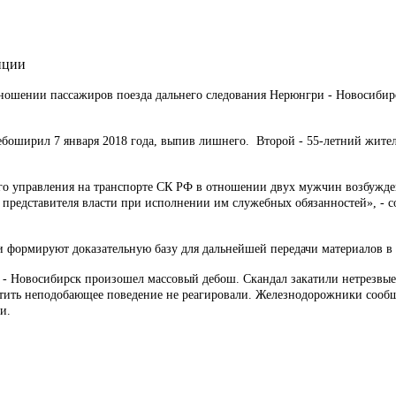
иции
в отношении пассажиров поезда дальнего следования Нерюнгри - Новосиби
ебоширил 7 января 2018 года, выпив лишнего. Второй - 55-летний жител
го управления на транспорте СК РФ в отношении двух мужчин возбужде
 представителя власти при исполнении им служебных обязанностей», - 
 формируют доказательную базу для дальнейшей передачи материалов в 
 - Новосибирск произошел массовый дебош. Скандал закатили нетрезвые
тить неподобающее поведение не реагировали. Железнодорожники сообщ
и.