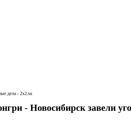
е дела - 2x2.su
нгри - Новосибирск завели уг