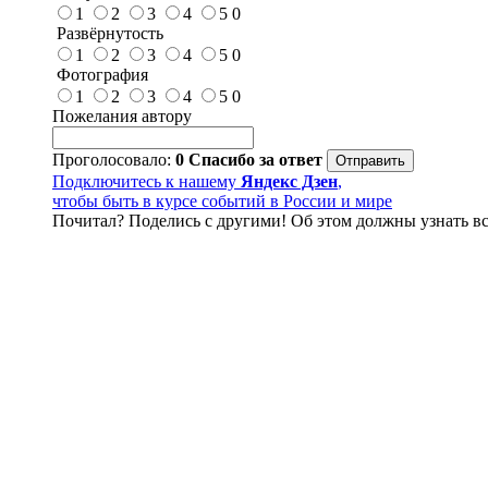
1
2
3
4
5
0
Развёрнутость
1
2
3
4
5
0
Фотография
1
2
3
4
5
0
Пожелания автору
Проголосовало:
0
Спасибо за ответ
Подключитесь к нашему
Яндекс Дзен
,
чтобы быть в курсе событий в России и мире
Почитал? Поделись с другими! Об этом должны узнать вс