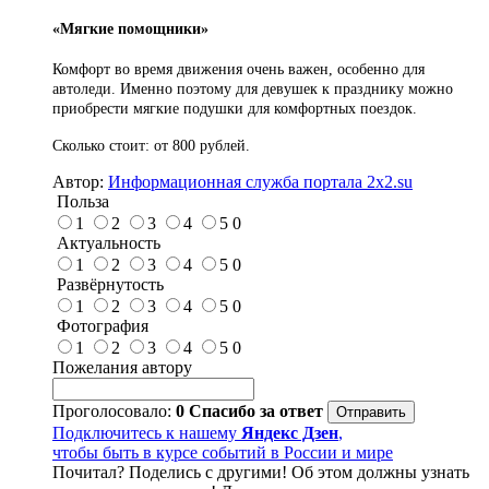
«Мягкие помощники»
Комфорт во время движения очень важен, особенно для
автоледи. Именно поэтому для девушек к празднику можно
приобрести мягкие подушки для комфортных поездок.
Сколько стоит: от 800 рублей.
Автор:
Информационная служба портала 2x2.su
Польза
1
2
3
4
5
0
Актуальность
1
2
3
4
5
0
Развёрнутость
1
2
3
4
5
0
Фотография
1
2
3
4
5
0
Пожелания автору
Проголосовало:
0
Спасибо за ответ
Подключитесь к нашему
Яндекс Дзен
,
чтобы быть в курсе событий в России и мире
Почитал? Поделись с другими! Об этом должны узнать