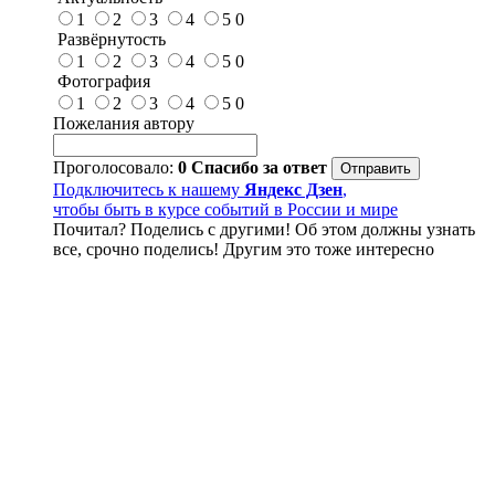
1
2
3
4
5
0
Развёрнутость
1
2
3
4
5
0
Фотография
1
2
3
4
5
0
Пожелания автору
Проголосовало:
0
Спасибо за ответ
Подключитесь к нашему
Яндекс Дзен
,
чтобы быть в курсе событий в России и мире
Почитал? Поделись с другими! Об этом должны узнать
все, срочно поделись! Другим это тоже интересно