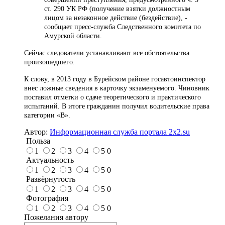
ст. 290 УК РФ (получение взятки должностным
лицом за незаконное действие (бездействие), -
сообщает пресс-служба Следственного комитета по
Амурской области.
Сейчас следователи устанавливают все обстоятельства
произошедшего.
К слову, в 2013 году в Бурейском районе госавтоинспектор
внес ложные сведения в карточку экзаменуемого. Чиновник
поставил отметки о сдаче теоретического и практического
испытаний. В итоге гражданин получил водительские права
категории «В».
Автор:
Информационная служба портала 2x2.su
Польза
1
2
3
4
5
0
Актуальность
1
2
3
4
5
0
Развёрнутость
1
2
3
4
5
0
Фотография
1
2
3
4
5
0
Пожелания автору