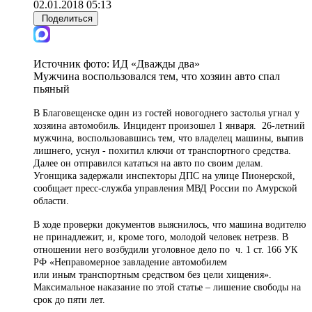
02.01.2018 05:13
Поделиться
Источник фото:
ИД «Дважды два»
Мужчина воспользовался тем, что хозяин авто спал
пьяный
В Благовещенске один из гостей новогоднего застолья угнал у
хозяина автомобиль. Инцидент произошел 1 января. 26-летний
мужчина, воспользовавшись тем, что владелец машины, выпив
лишнего, уснул - похитил ключи от транспортного средства.
Далее он отправился кататься на авто по своим делам.
Угонщика задержали инспекторы ДПС на улице Пионерской,
сообщает пресс-служба управления МВД России по Амурской
области.
В ходе проверки документов выяснилось, что машина водителю
не принадлежит, и, кроме того, молодой человек нетрезв. В
отношении него возбудили уголовное дело по ч. 1 ст. 166 УК
РФ «Неправомерное завладение автомобилем
или иным транспортным средством без цели хищения».
Максимальное наказание по этой статье – лишение свободы на
срок до пяти лет.