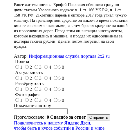
Ранее жителя поселка Ерофей Павлович обвиняли сразу по
двум статьям Уголовного кодекса: ч. 1 ст. 166 УК РФ, ч. 1 ст.
158 УК РФ. 21-летний парень в октябре 2017 года угнал чужую
машину. На транспортном средстве он какое-то время покатался
вместе со своими знакомыми, а затем бросил краденое на одной
из проселочных дорог. Перед этим он вытащил инструменты,
которые находились в машине, и продал их односельчанам за
полторы тысячи рублей. Деньги потом потратил на свои
нужды.
Автор:
Информационная служба портала 2x2.su
Польза
1
2
3
4
5
0
Актуальность
1
2
3
4
5
0
Развёрнутость
1
2
3
4
5
0
Фотография
1
2
3
4
5
0
Пожелания автору
Проголосовало:
0
Спасибо за ответ
Подключитесь к нашему
Яндекс Дзен
,
чтобы быть в курсе событий в России и мире