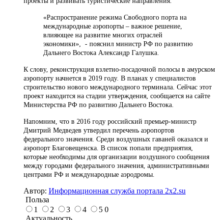
проекты и развивать туристические направления.
«Распространение режима Свободного порта на
международные аэропорты – важное решение,
влияющее на развитие многих отраслей
экономики», - пояснил министр РФ по развитию
Дальнего Востока Александр Галушка.
К слову, реконструкция взлетно-посадочной полосы в амурском
аэропорту начнется в 2019 году. В планах у специалистов
строительство нового международного терминала. Сейчас этот
проект находится на стадии утверждения, сообщается на сайте
Министерства РФ по развитию Дальнего Востока.
Напомним, что в 2016 году российский премьер-министр
Дмитрий Медведев утвердил перечень аэропортов
федерального значения. Среди воздушных гаваней оказался и
аэропорт Благовещенска. В список попали предприятия,
которые необходимы для организации воздушного сообщения
между городами федерального значения, административными
центрами РФ и международные аэродромы.
Автор:
Информационная служба портала 2x2.su
Польза
1
2
3
4
5
0
Актуальность