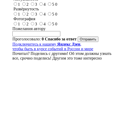
1
2
3
4
5
0
Развёрнутость
1
2
3
4
5
0
Фотография
1
2
3
4
5
0
Пожелания автору
Проголосовало:
0
Спасибо за ответ
Подключитесь к нашему
Яндекс Дзен
,
чтобы быть в курсе событий в России и мире
Почитал? Поделись с другими! Об этом должны узнать
все, срочно поделись! Другим это тоже интересно