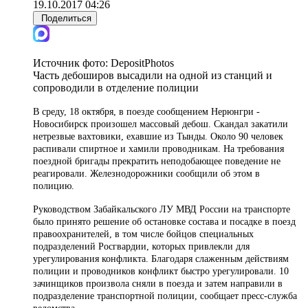
19.10.2017 04:26
Поделиться
Источник фото:
DepositPhotos
Часть дебоширов высадили на одной из станций и
сопроводили в отделение полиции
В среду, 18 октября, в поезде сообщением Нерюнгри -
Новосибирск произошел массовый дебош. Скандал закатили
нетрезвые вахтовики, ехавшие из Тынды. Около 90 человек
распивали спиртное и хамили проводникам. На требования
поездной бригады прекратить неподобающее поведение не
реагировали. Железнодорожники сообщили об этом в
полицию.
Руководством Забайкальского ЛУ МВД России на транспорте
было принято решение об остановке состава и посадке в поезд
правоохранителей, в том числе бойцов специальных
подразделений Росгвардии, которых привлекли для
урегулирования конфликта. Благодаря слаженным действиям
полиции и проводников конфликт быстро урегулировали. 10
зачинщиков произвола сняли в поезда и затем направили в
подразделение транспортной полиции, сообщает пресс-служба