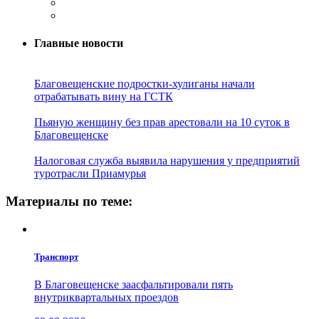
Главные новости
Благовещенские подростки-хулиганы начали
отрабатывать вину на ГСТК
Пьяную женщину без прав арестовали на 10 суток в
Благовещенске
Налоговая служба выявила нарушения у предприятий
туротрасли Приамурья
Материалы по теме:
Транспорт
В Благовещенске заасфальтировали пять
внутриквартальных проездов