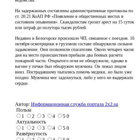
ведомства.
На задержанных составлены административные протоколы по
ст. 20.21 КоАП РФ «Появление в общественных местах в
состоянии опьянения». Скандалистам грозит арест на 15 суток
или штраф до полутора тысяч рублей.
Недавно в Белогорске произошло ЧП, связанное с поездом. 16
октября осмотрщики в грузовом составе обнаружили сильное
задымление. Они позвонили спасателям. Около четырех часов
дня на место происшествия прибыли два боевых расчета
пожарной части. Открытого огня не обнаружили, однако в
вагоне у печки был обнаружен мужчина. Он лежал лицом
вниз. Пострадавшему пытались помочь медики, но было уже
поздно. Мужчина мог задохнуться, либо у него не выдержало
сердце.
Автор:
Информационная служба портала 2x2.su
Польза
1
2
3
4
5
0
Актуальность
1
2
3
4
5
0
Развёрнутость
1
2
3
4
5
0