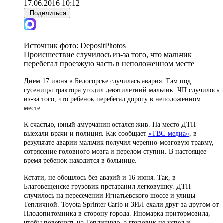
17.06.2016 10:12
Поделиться
Источник фото:
DepositPhotos
Происшествие случилось из-за того, что мальчик
перебегал проезжую часть в неположенном месте
Днем 17 июня в Белогорске случилась авария. Там под
гусеницы трактора угодил девятилетний мальчик. ЧП случилось
из-за того, что ребенок перебегал дорогу в неположенном
месте.
К счастью, юный амурчанин остался жив. На место ДТП
выехали врачи и полиция. Как сообщает
«ТВС-медиа»
, в
результате аварии мальчик получил черепно-мозговую травму,
сотрясение головного мозга и перелом ступни. В настоящее
время ребенок находится в больнице.
Кстати, не обошлось без аварий и 16 июня. Так, в
Благовещенске грузовик протаранил легковушку. ДТП
случилось на пересечении Игнатьевского шоссе и улицы
Тепличной. Toyota Sprinter Carib и ЗИЛ ехали друг за другом от
Плодопитомника в сторону города. Иномарка притормозила,
чтобы повернуть на Тепличную, а грузовик не успел и