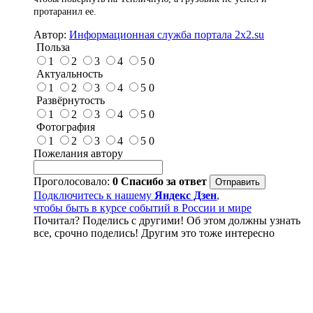
протаранил ее.
Автор:
Информационная служба портала 2x2.su
Польза
1
2
3
4
5
0
Актуальность
1
2
3
4
5
0
Развёрнутость
1
2
3
4
5
0
Фотография
1
2
3
4
5
0
Пожелания автору
Проголосовало:
0
Спасибо за ответ
Подключитесь к нашему
Яндекс Дзен
,
чтобы быть в курсе событий в России и мире
Почитал? Поделись с другими! Об этом должны узнать
все, срочно поделись! Другим это тоже интересно