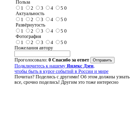
Польза
1
2
3
4
5
0
Актуальность
1
2
3
4
5
0
Развёрнутость
1
2
3
4
5
0
Фотография
1
2
3
4
5
0
Пожелания автору
Проголосовало:
0
Спасибо за ответ
Подключитесь к нашему
Яндекс Дзен
,
чтобы быть в курсе событий в России и мире
Почитал? Поделись с другими! Об этом должны узнать
все, срочно поделись! Другим это тоже интересно