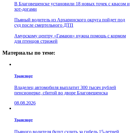
В Благовещенске установили 18 новых точек с квасом и
хот-догами
Пьяный водитель из Архаринского округа пойдет под
суд после смертельного ДТП
Амурскому центру «Гамаюн» нужна помощь с кормом
для птенцов стрижей
Материалы по теме:
Транспорт
Владелец автомобиля выплатит 300 тысяч рублей
пенсионерке, сбитой во дворе Благовещенска
08.08.2026
Транспорт
Пьяного водителя будут судить за гибель 15-летней