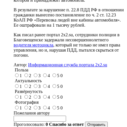
которой и принадлежит автомобиль.
В результате за нарушение п. 22.8 ПДД РФ в отношении
гражданки вынесено постановление по ч. 2 ст. 12.23
КоАП РФ «Перевозка людей вне кабины автомобиля».
Ее оштрафовали на 1 тысячу рублей.
Как писал ранее портал 2х2.su, сотрудники полиции в
Благовещенске задержали несовершеннолетнего
водителя мотоцикла
, который не только не имел права
управления, но и, нарушая ПДД, пытался скрыться от
погони.
Автор:
Информационная служба портала 2x2.su
Польза
1
2
3
4
5
0
Актуальность
1
2
3
4
5
0
Развёрнутость
1
2
3
4
5
0
Фотография
1
2
3
4
5
0
Пожелания автору
Проголосовало:
0
Спасибо за ответ