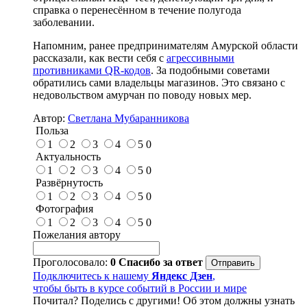
справка о перенесённом в течение полугода
заболевании.
Напомним, ранее предпринимателям Амурской области
рассказали, как вести себя с
агрессивными
противниками QR-кодов
. За подобными советами
обратились сами владельцы магазинов. Это связано с
недовольством амурчан по поводу новых мер.
Автор:
Светлана Мубаранникова
Польза
1
2
3
4
5
0
Актуальность
1
2
3
4
5
0
Развёрнутость
1
2
3
4
5
0
Фотография
1
2
3
4
5
0
Пожелания автору
Проголосовало:
0
Спасибо за ответ
Подключитесь к нашему
Яндекс Дзен
,
чтобы быть в курсе событий в России и мире
Почитал? Поделись с другими! Об этом должны узнать