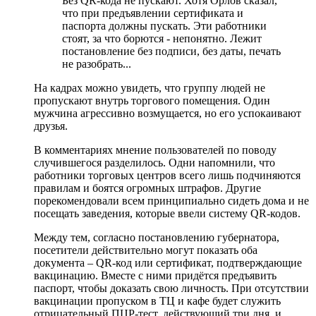
Без QR-кода не пускают. Хотя Орлов сказал,
что при предъявлении сертификата и
паспорта должны пускать. Эти работники
стоят, за что борются - непонятно. Лежит
постановление без подписи, без даты, печать
не разобрать...
На кадрах можно увидеть, что группу людей не
пропускают внутрь торгового помещения. Один
мужчина агрессивно возмущается, но его успокаивают
друзья.
В комментариях мнение пользователей по поводу
случившегося разделилось. Одни напомнили, что
работники торговых центров всего лишь подчиняются
правилам и боятся огромных штрафов. Другие
порекомендовали всем принципиально сидеть дома и не
посещать заведения, которые ввели систему QR-кодов.
Между тем, согласно постановлению губернатора,
посетители действительно могут показать оба
документа – QR-код или сертификат, подтверждающие
вакцинацию. Вместе с ними придётся предъявить
паспорт, чтобы доказать свою личность. При отсутствии
вакцинации пропуском в ТЦ и кафе будет служить
отрицательный ПЦР-тест, действующий три дня, и