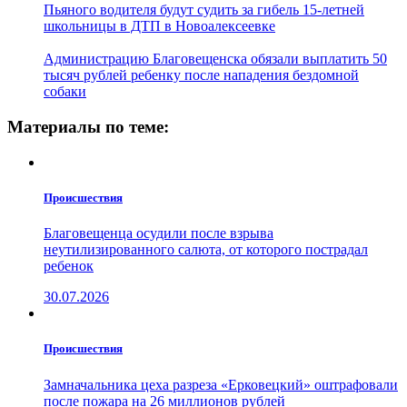
Пьяного водителя будут судить за гибель 15-летней
школьницы в ДТП в Новоалексеевке
Администрацию Благовещенска обязали выплатить 50
тысяч рублей ребенку после нападения бездомной
собаки
Материалы по теме:
Проиcшествия
Благовещенца осудили после взрыва
неутилизированного салюта, от которого пострадал
ребенок
30.07.2026
Проиcшествия
Замначальника цеха разреза «Ерковецкий» оштрафовали
после пожара на 26 миллионов рублей