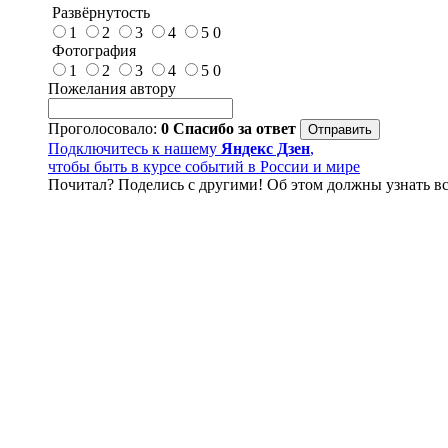
Развёрнутость
1
2
3
4
5
0
Фотография
1
2
3
4
5
0
Пожелания автору
Проголосовало:
0
Спасибо за ответ
Подключитесь к нашему
Яндекс Дзен
,
чтобы быть в курсе событий в России и мире
Почитал? Поделись с другими! Об этом должны узнать вс