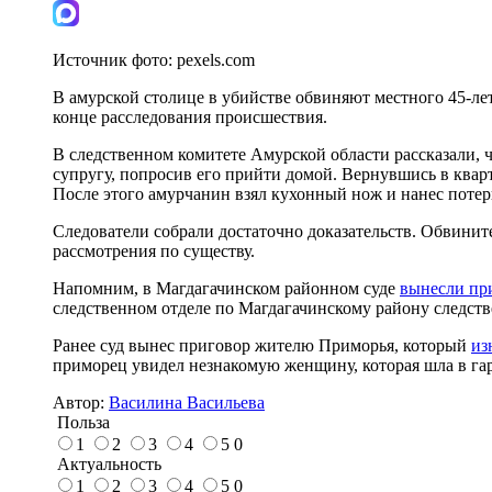
Источник фото:
pexels.com
В амурской столице в убийстве обвиняют местного 45-ле
конце расследования происшествия.
В следственном комитете Амурской области рассказали, ч
супругу, попросив его прийти домой. Вернувшись в кварт
После этого амурчанин взял кухонный нож и нанес потер
Следователи собрали достаточно доказательств. Обвинит
рассмотрения по существу.
Напомним, в Магдагачинском районном суде
вынесли пр
следственном отделе по Магдагачинскому району следст
Ранее суд вынес приговор жителю Приморья, который
из
приморец увидел незнакомую женщину, которая шла в га
Автор:
Василина Васильева
Польза
1
2
3
4
5
0
Актуальность
1
2
3
4
5
0