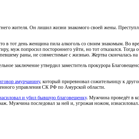
тнего жителя. Он лишил жизни знакомого своей жены. Преступл
то в тот день женщина пила алкоголь со своим знакомым. Во вр
иру, муж попросил постороннего уйти, но тот отказался. Тогда 
певшему раны, не совместимые с жизнью. Жертва скончалась на 
ельное заключение утвердил заместитель прокурора Благовещенск
иговор амурчанину
, который приревновал сожительницу к друго
венного управления СК РФ по Амурской области.
насиловал и убил бывшую благовещенку
. Мужчина проведёт в ко
раж. Мужчина последовал за ней и, угрожая ножом, изнасиловал