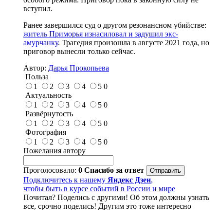
вступил.
Ранее завершился суд о другом резонансном убийстве:
житель Приморья изнасиловал и задушил экс-
амурчанку
. Трагедия произошла в августе 2021 года, но
приговор вынесли только сейчас.
Автор:
Дарья Прокопьева
Польза
1
2
3
4
5
0
Актуальность
1
2
3
4
5
0
Развёрнутость
1
2
3
4
5
0
Фотография
1
2
3
4
5
0
Пожелания автору
Проголосовало:
0
Спасибо за ответ
Подключитесь к нашему
Яндекс Дзен
,
чтобы быть в курсе событий в России и мире
Почитал? Поделись с другими! Об этом должны узнать
все, срочно поделись! Другим это тоже интересно