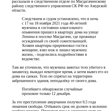
рассказали в следственном отделе по Магдагачинскому
району следственного управления СК РФ по Амурской
области.
Следствием и судом установлено, что в ночь
с 17 на 18 ноября 2021 года 40-летний
мужчина в состоянии алкогольного
опьянения пришел в квартиру дома на улице
Ленина в поселке Магдагачи, где проживал
осужденный со своей сожительницей.
Хозяин квартиры приревновал гостя к
женщине, взял нож и лишил мужчину
жизни, - поделились подробностями в
ведомстве.
Там же уточнили, что мужчина замотал тело убитого в
занавеску, выждал некоторое время, а затем вывез его из
дома на санках. Тело он спрятал на территории
заброшенного здания, неподалёку от своего дома.
Погибшего обнаружили случайные
прохожие только 12 декабря.
За это преступление амурчанин получил 9,5 года
лишения свободы. Отбывать срок он должен в колонии
особого режима. Приговор пока в законную силу не