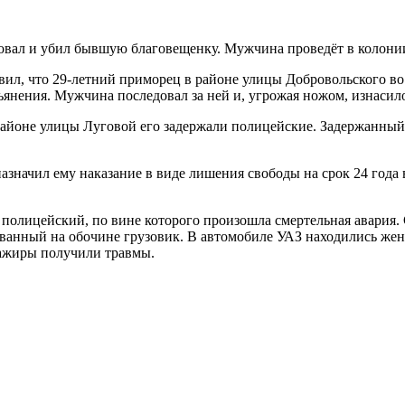
вал и убил бывшую благовещенку. Мужчина проведёт в колонии
овил, что 29-летний приморец в районе улицы Добровольского в
ьянения. Мужчина последовал за ней и, угрожая ножом, изнасил
районе улицы Луговой его задержали полицейские. Задержанный
начил ему наказание в виде лишения свободы на срок 24 года 
полицейский, по вине которого произошла смертельная авария.
ованный на обочине грузовик. В автомобиле УАЗ находились жен
сажиры получили травмы.