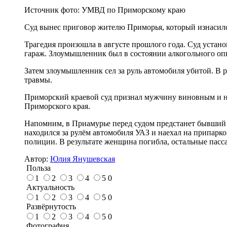
Источник фото:
УМВД по Приморскому краю
Суд вынес приговор жителю Приморья, который изнасило
Трагедия произошла в августе прошлого года. Суд устан
гараж. Злоумышленник был в состоянии алкогольного оп
Затем злоумышленник сел за руль автомобиля убитой. В 
травмы.
Приморский краевой суд признал мужчину виновным и наз
Приморского края.
Напомним, в Приамурье перед судом предстанет бывший 
находился за рулём автомобиля УАЗ и наехал на припарк
полиции. В результате женщина погибла, остальные пас
Автор:
Юлия Янушевская
Польза
1
2
3
4
5
0
Актуальность
1
2
3
4
5
0
Развёрнутость
1
2
3
4
5
0
Фотография