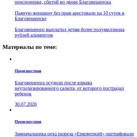
пенсионерке, сбитой во дворе Благовещенска
Пьяную женщину без прав арестовали на 10 суток в
Благовещенске
Благовещенец выплатил детям более полумиллиона
рублей алиментов
Материалы по теме:
Проиcшествия
Благовещенца осудили после взрыва
неутилизированного салюта, от которого пострадал
ребенок
30.07.2026
Проиcшествия
Замначальника цеха разреза «Ерковецкий» оштрафовали