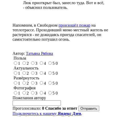
Люк приоткрыт был, занесло туда. Вот и всё,
- объяснил пользователь.
Напомним, в Свободном
произошёл пожар
на
теплотрассе. Проходивший мимо местный житель не
растерялся - не дожидаясь приезда спасателей, он
самостоятельно потушил огонь.
Автор:
Татьяна Рябова
Польза
1
2
3
4
5
0
Актуальность
1
2
3
4
5
0
Развёрнутость
1
2
3
4
5
0
Фотография
1
2
3
4
5
0
Пожелания автору
Проголосовало:
0
Спасибо за ответ
Подключитесь к нашему
Яндекс Дзен
,