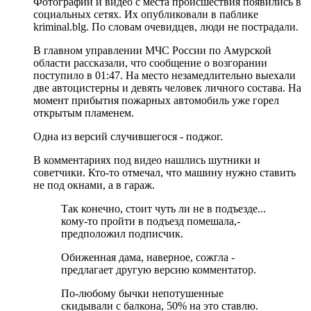
Фотографии и видео с места происшествия появились в
социальных сетях. Их опубликовали в паблике
kriminal.blg. По словам очевидцев, люди не пострадали.
В главном управлении МЧС России по Амурской
области рассказали, что сообщение о возгорании
поступило в 01:47. На место незамедлительно выехали
две автоцистерны и девять человек личного состава. На
момент прибытия пожарных автомобиль уже горел
открытым пламенем.
Одна из версий случившегося - поджог.
В комментариях под видео нашлись шутники и
советчики. Кто-то отмечал, что машину нужно ставить
не под окнами, а в гараж.
Так конечно, стоит чуть ли не в подъезде...
кому-то пройти в подъезд помешала,-
предположил подписчик.
Обиженная дама, наверное, сожгла -
предлагает другую версию комментатор.
По-любому бычки непотушенные
скидывали с балкона, 50% на это ставлю.