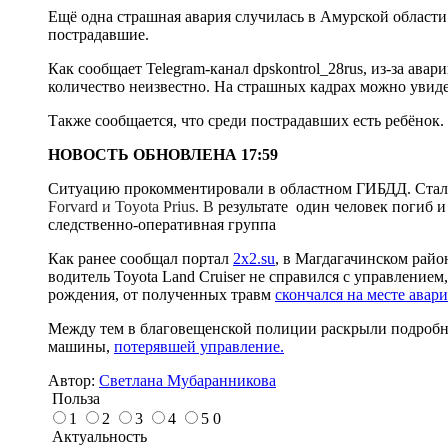
Ещё одна страшная авария случилась в Амурской области
пострадавшие.
Как сообщает Telegram-канал dpskontrol_28rus, из-за ава
количество неизвестно. На страшных кадрах можно увид
Также сообщается, что среди пострадавших есть ребёнок.
НОВОСТЬ ОБНОВЛЕНА 17:59
Ситуацию прокомментировали в областном ГИБДД. Стало
Forvard и Toyota Prius. В
результате один человек погиб и
следственно-оперативная группа
Как ранее сообщал портал
2x2.su
, в Магдагачинском райо
водитель Toyota Land Cruiser не справился с управлением
рождения, от полученных травм
скончался на месте авари
Между тем в благовещенской полиции раскрыли подробно
машины,
потерявшей управление.
Автор:
Светлана Мубаранникова
Польза
1
2
3
4
5
0
Актуальность