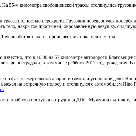
. На 55-м километре свободненской трассы столкнулись грузовик
рии трасса полностью перекрыта. Грузовик перевернулся поперёк
еть тело, накрытое простынёй, окровавленную девушку, сидящу
 Другие обстоятельства происшествия пока неизвестны.
 известно, что
в 16:00 на 57 километре автодороги Благовещен
 четыре пострадали, в том числе ребёнок 2011 года рождения. 
не по факту смертельной аварии возбудили уголовное дело. Напо
, выехал на встречную полосу и столкнулся с автомобилем Hino R
и.
сти храброго поступка сотрудника ДПС. Мужчина вытолкнул ав