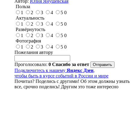
Автор:
Юлия Янушевская
Польза
1
2
3
4
5
0
Актуальность
1
2
3
4
5
0
Развёрнутость
1
2
3
4
5
0
Фотография
1
2
3
4
5
0
Пожелания автору
Проголосовало:
0
Спасибо за ответ
Подключитесь к нашему
Яндекс Дзен
,
чтобы быть в курсе событий в России и мире
Почитал? Поделись с другими! Об этом должны узнать
все, срочно поделись! Другим это тоже интересно