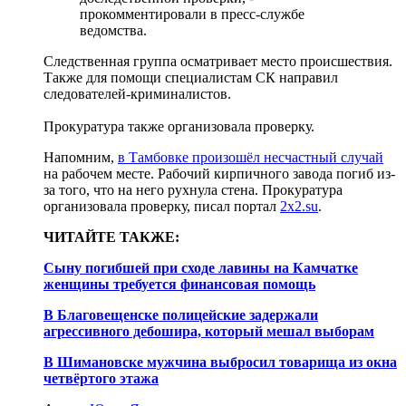
прокомментировали в пресс-службе
ведомства.
Следственная группа осматривает место происшествия.
Также для помощи специалистам СК направил
следователей-криминалистов.
Прокуратура также организовала проверку.
Напомним,
в Тамбовке произошёл несчастный случай
на рабочем месте. Рабочий кирпичного завода погиб из-
за того, что на него рухнула стена. Прокуратура
организовала проверку, писал портал
2x2.su
.
ЧИТАЙТЕ ТАКЖЕ:
Сыну погибшей при сходе лавины на Камчатке
женщины требуется финансовая помощь
В Благовещенске полицейские задержали
агрессивного дебошира, который мешал выборам
В Шимановске мужчина выбросил товарища из окна
четвёртого этажа