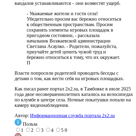
вандалов устанавливаются – они возместят ущерб.
- Уважаемые жители и гости села!
Убедительно просим вас бережно относиться
к общественным пространствам. Просим
сохранять элементы игровых площадок в
пригодном состоянии, - рассказала
начальник Возжаевской администрации
Светлана Асаулко. - Родители, пожалуйста,
приучайте детей ценить чужой труд и
бережно относиться к тому, что их окружает.
П
Власти попросили родителей проводить беседы с
детьми о том, как вести себя на игровых площадках.
Как писал ранее портал 2х2.su, в Тамбовке в июле 2025
года двое несовершеннолетних катались на велосипедах
по клумбе в центре села. Ночные покатушки попали на
камеру видеонаблюдения.
Автор:
Информационная служба портала 2x2.su
Польза
1
2
3
4
5
0