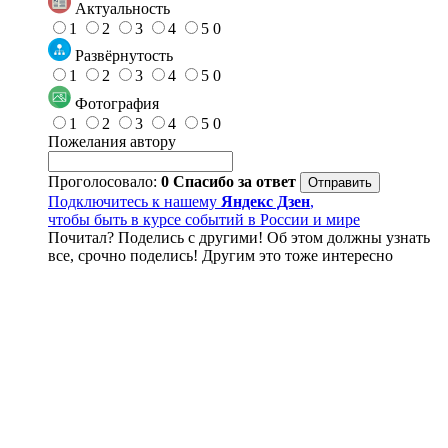
Актуальность
1
2
3
4
5
0
Развёрнутость
1
2
3
4
5
0
Фотография
1
2
3
4
5
0
Пожелания автору
Проголосовало:
0
Спасибо за ответ
Подключитесь к нашему
Яндекс Дзен
,
чтобы быть в курсе событий в России и мире
Почитал? Поделись с другими! Об этом должны узнать
все, срочно поделись! Другим это тоже интересно