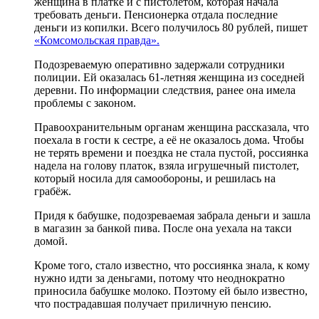
женщина в платке и с пистолетом, которая начала
требовать деньги. Пенсионерка отдала последние
деньги из копилки. Всего получилось 80 рублей, пишет
«Комсомольская правда».
Подозреваемую оперативно задержали сотрудники
полиции. Ей оказалась 61-летняя женщина из соседней
деревни. По информации следствия, ранее она имела
проблемы с законом.
Правоохранительным органам женщина рассказала, что
поехала в гости к сестре, а её не оказалось дома. Чтобы
не терять времени и поездка не стала пустой, россиянка
надела на голову платок, взяла игрушечный пистолет,
который носила для самообороны, и решилась на
грабёж.
Придя к бабушке, подозреваемая забрала деньги и зашла
в магазин за банкой пива. После она уехала на такси
домой.
Кроме того, стало известно, что россиянка знала, к кому
нужно идти за деньгами, потому что неоднократно
приносила бабушке молоко. Поэтому ей было известно,
что пострадавшая получает приличную пенсию.