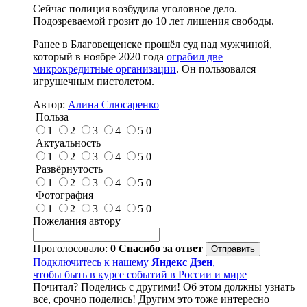
Сейчас полиция возбудила уголовное дело.
Подозреваемой грозит до 10 лет лишения свободы.
Ранее в Благовещенске прошёл суд над мужчиной,
который в ноябре 2020 года
ограбил две
микрокредитные организации
. Он пользовался
игрушечным пистолетом.
Автор:
Алина Слюсаренко
Польза
1
2
3
4
5
0
Актуальность
1
2
3
4
5
0
Развёрнутость
1
2
3
4
5
0
Фотография
1
2
3
4
5
0
Пожелания автору
Проголосовало:
0
Спасибо за ответ
Подключитесь к нашему
Яндекс Дзен
,
чтобы быть в курсе событий в России и мире
Почитал? Поделись с другими! Об этом должны узнать
все, срочно поделись! Другим это тоже интересно