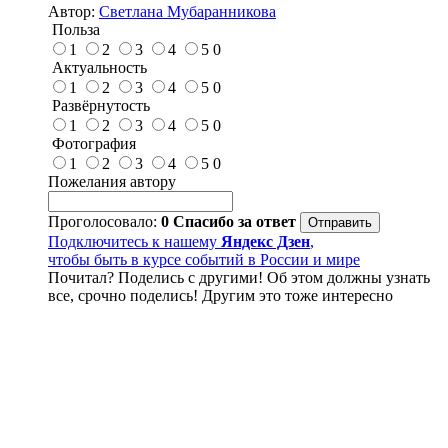
Автор:
Светлана Мубаранникова
Польза
1
2
3
4
5
0
Актуальность
1
2
3
4
5
0
Развёрнутость
1
2
3
4
5
0
Фотография
1
2
3
4
5
0
Пожелания автору
Проголосовало:
0
Спасибо за ответ
Подключитесь к нашему
Яндекс Дзен
,
чтобы быть в курсе событий в России и мире
Почитал? Поделись с другими! Об этом должны узнать
все, срочно поделись! Другим это тоже интересно