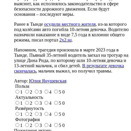
выяснит, как исполнялось законодательство в сфере
безопасности дорожного движения. Если будут
основания – последуют меры.
Ранее в Тынде
осудили местного жителя
, из-за которого
под колёсами авто погибла 10-летняя девочка. Водителю
назначили наказание в виде 7,5 года в колонии общего
режима, писал портал
2x2.su
.
Напомним, трагедия произошла в марте 2023 года в
Тынде. Пьяный 35-летний водитель заехал на тротуар на
улице Дина Рида, по которому шли 10-летняя девочка и
13-летний мальчик, и сбил детей.
В результате девочка
скончалась
, мальчик выжил, но получил травмы.
Автор:
Юлия Янушевская
Польза
1
2
3
4
5
0
Актуальность
1
2
3
4
5
0
Развёрнутость
1
2
3
4
5
0
Фотография
1
2
3
4
5
0
Пожелания автору