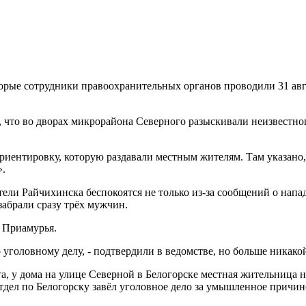
орые сотрудники правоохранительных органов проводили 31 авгу
ь, что во дворах микрорайона Северного разыскивали неизвестн
ориентировку, которую раздавали местным жителям. Там указано,
».
ли Райчихинска беспокоятся не только из-за сообщений о напад
забрали сразу трёх мужчин.
 Приамурья.
уголовному делу, - подтвердили в ведомстве, но больше никак
уста, у дома на улице Северной в Белогорске местная жительница
дел по Белогорску завёл уголовное дело за умышленное причин