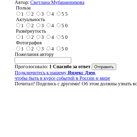
Автор:
Светлана Мубаранникова
Польза
1
2
3
4
5
5
Актуальность
1
2
3
4
5
0
Развёрнутость
1
2
3
4
5
0
Фотография
1
2
3
4
5
0
Пожелания автору
Проголосовало:
1
Спасибо за ответ
Подключитесь к нашему
Яндекс Дзен
,
чтобы быть в курсе событий в России и мире
Почитал? Поделись с другими! Об этом должны узнать вс