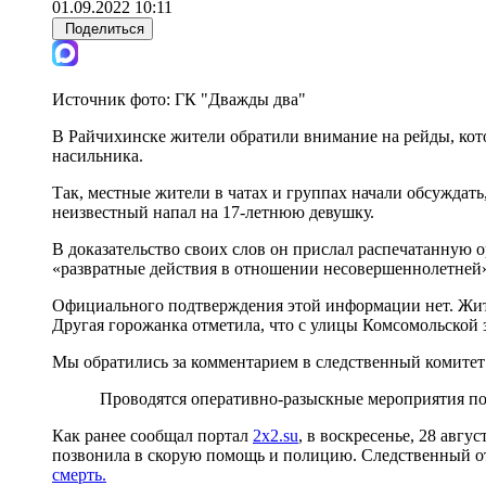
01.09.2022 10:11
Поделиться
Источник фото:
ГК "Дважды два"
В Райчихинске жители обратили внимание на рейды, кот
насильника.
Так, местные жители в чатах и группах начали обсуждат
неизвестный напал на 17-летнюю девушку.
В доказательство своих слов он прислал распечатанную 
«развратные действия в отношении несовершеннолетней
Официального подтверждения этой информации нет. Жите
Другая горожанка отметила, что с улицы Комсомольской 
Мы обратились за комментарием в следственный комитет
Проводятся оперативно-разыскные мероприятия по 
Как ранее сообщал портал
2x2.su
, в воскресенье, 28 авг
позвонила в скорую помощь и полицию. Следственный от
смерть.