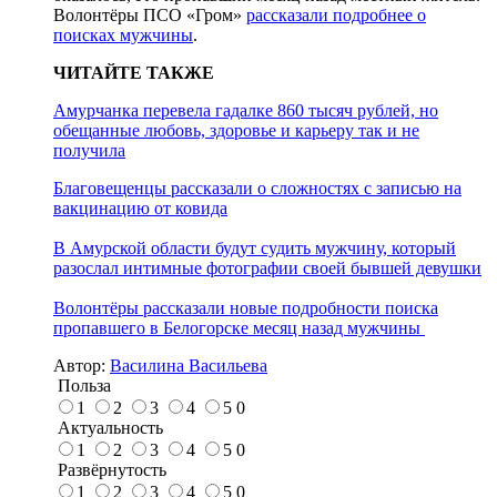
Волонтёры ПСО «Гром»
рассказали подробнее о
поисках мужчины
.
ЧИТАЙТЕ ТАКЖЕ
Амурчанка перевела гадалке 860 тысяч рублей, но
обещанные любовь, здоровье и карьеру так и не
получила
Благовещенцы рассказали о сложностях с записью на
вакцинацию от ковида
В Амурской области будут судить мужчину, который
разослал интимные фотографии своей бывшей девушки
Волонтёры рассказали новые подробности поиска
пропавшего в Белогорске месяц назад мужчины
Автор:
Василина Васильева
Польза
1
2
3
4
5
0
Актуальность
1
2
3
4
5
0
Развёрнутость
1
2
3
4
5
0