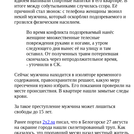
вдвоём выпивали спиртные напитки в его квартире. В
итоге между собутыльниками случилась ссора. Её
причиной стал звонок: с телефона женщины звонил
некий мужчина, который оскорблял подозреваемого и
грозился физическим насилием.
Во время конфликта подозреваемый нанёс
женщине множественные телесные
повреждения руками и ногами, а утром
следующего дня вынес её на улицу и там
оставил. От полученных травм потерпевшая
скончалась через непродолжительное время,
- уточнили в СК.
Сейчас мужчина находится в изоляторе временного
содержания, правоохранители решают, какую меру
пресечения нужно избрать. Его показания проверили на
месте происшествия. В квартире нашли замытые следы
крови.
За такое преступление мужчина может лишиться
свободы до 15 лет.
Ранее портал
2х2.su
писал, что в Белогорске 27 августа
на окраине города нашли скелетированный труп. Как
оказалось, это пропавший месяц назад местный житель.