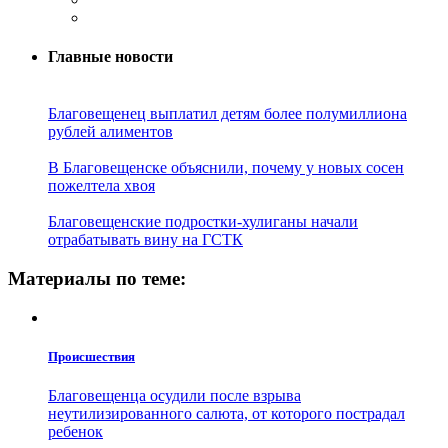
Главные новости
Благовещенец выплатил детям более полумиллиона
рублей алиментов
В Благовещенске объяснили, почему у новых сосен
пожелтела хвоя
Благовещенские подростки-хулиганы начали
отрабатывать вину на ГСТК
Материалы по теме:
Проиcшествия
Благовещенца осудили после взрыва
неутилизированного салюта, от которого пострадал
ребенок