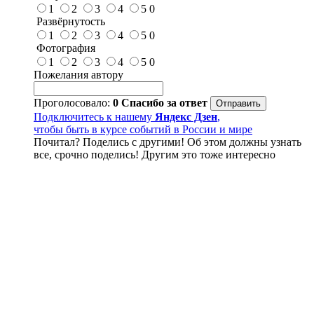
1
2
3
4
5
0
Развёрнутость
1
2
3
4
5
0
Фотография
1
2
3
4
5
0
Пожелания автору
Проголосовало:
0
Спасибо за ответ
Подключитесь к нашему
Яндекс Дзен
,
чтобы быть в курсе событий в России и мире
Почитал? Поделись с другими! Об этом должны узнать
все, срочно поделись! Другим это тоже интересно