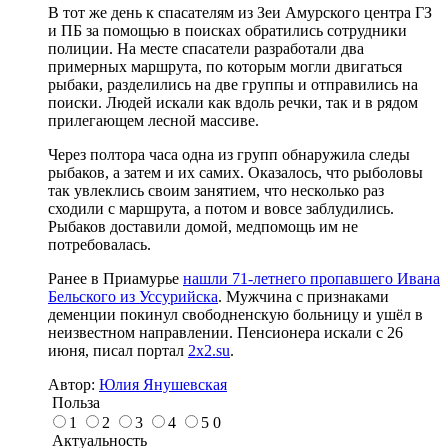
В тот же день к спасателям из Зеи Амурского центра ГЗ
и ПБ за помощью в поисках обратились сотрудники
полиции. На месте спасатели разработали два
примерных маршрута, по которым могли двигаться
рыбаки, разделились на две группы и отправились на
поиски. Людей искали как вдоль речки, так и в рядом
прилегающем лесной массиве.
Через полтора часа одна из групп обнаружила следы
рыбаков, а затем и их самих. Оказалось, что рыболовы
так увлеклись своим занятием, что несколько раз
сходили с маршрута, а потом и вовсе заблудились.
Рыбаков доставили домой, медпомощь им не
потребовалась.
Ранее в Приамурье
нашли 71-летнего пропавшего Ивана
Бельского из Уссурийска
. Мужчина с признаками
деменции покинул свободненскую больницу и ушёл в
неизвестном направлении. Пенсионера искали с 26
июня, писал портал
2x2.su
.
Автор:
Юлия Янушевская
Польза
1
2
3
4
5
0
Актуальность