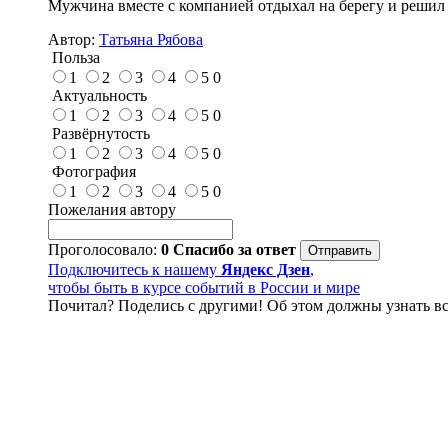
Мужчина вместе с компанией отдыхал на берегу и решил о
Автор:
Татьяна Рябова
Польза
1
2
3
4
5
0
Актуальность
1
2
3
4
5
0
Развёрнутость
1
2
3
4
5
0
Фотография
1
2
3
4
5
0
Пожелания автору
Проголосовало:
0
Спасибо за ответ
Подключитесь к нашему
Яндекс Дзен
,
чтобы быть в курсе событий в России и мире
Почитал? Поделись с другими! Об этом должны узнать вс