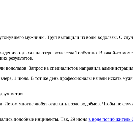
 утонувшего мужчины. Труп вытащили из воды водолазы. О слу
дения отдыхал на озере возле села Толбузино. В какой-то момен
ких результатов.
али водолазов. Запрос на специалистов направила администраци
чера, 1 июля. В тот же день профессионалы начали искать мужчи
двух метров.
. Летом многие любят отдыхать возле водоёмов. Чтобы не случи
лучались подобные инциденты. Так, 29 июня
в воде погиб житель