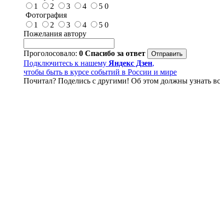
1
2
3
4
5
0
Фотография
1
2
3
4
5
0
Пожелания автору
Проголосовало:
0
Спасибо за ответ
Подключитесь к нашему
Яндекс Дзен
,
чтобы быть в курсе событий в России и мире
Почитал? Поделись с другими! Об этом должны узнать вс