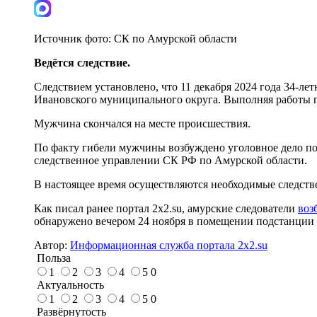
Источник фото:
СК по Амурской области
Ведётся следствие.
Следствием установлено, что 11 декабря 2024 года 34-ле
Ивановского муниципального округа. Выполняя работы по
Мужчина скончался на месте происшествия.
По факту гибели мужчины возбуждено уголовное дело по 
следственное управлении СК РФ по Амурской области.
В настоящее время осуществляются необходимые следств
Как писал ранее портал 2х2.su, амурские следователи
воз
обнаружено вечером 24 ноября в помещении подстанции в
Автор:
Информационная служба портала 2x2.su
Польза
1
2
3
4
5
0
Актуальность
1
2
3
4
5
0
Развёрнутость