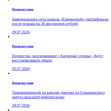
Проиcшествия
Замначальника цеха разреза «Ерковецкий» оштрафовали
после пожара на 26 миллионов рублей
29.07.2026
Проиcшествия
Подростки, разгромившие «Амурские сезоны», будут
восстанавливать объект
29.07.2026
Проиcшествия
Травмированной на качелях девочке из Серышевского
округа выплатят компенсацию
28.07.2026