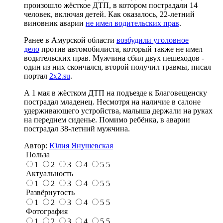
произошло жёсткое ДТП, в котором пострадали 14
человек, включая детей. Как оказалось, 22-летний
виновник аварии
не имел водительских прав
.
Ранее в Амурской области
возбудили уголовное
дело
против автомобилиста, который также не имел
водительских прав. Мужчина сбил двух пешеходов -
один из них скончался, второй получил травмы, писал
портал
2x2.su
.
А 1 мая в жёстком ДТП на подъезде к Благовещенску
пострадал младенец. Несмотря на наличие в салоне
удерживающего устройства, малыша держали на руках
на переднем сиденье. Помимо ребёнка, в аварии
пострадал 38-летний мужчина.
Автор:
Юлия Янушевская
Польза
1
2
3
4
5
5
Актуальность
1
2
3
4
5
5
Развёрнутость
1
2
3
4
5
5
Фотография
1
2
3
4
5
5