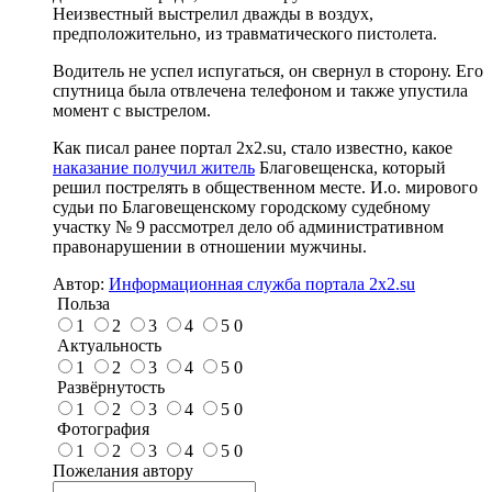
Неизвестный выстрелил дважды в воздух,
предположительно, из травматического пистолета.
Водитель не успел испугаться, он свернул в сторону. Его
спутница была отвлечена телефоном и также упустила
момент с выстрелом.
Как писал ранее портал 2х2.su, стало известно, какое
наказание получил житель
Благовещенска, который
решил пострелять в общественном месте. И.о. мирового
судьи по Благовещенскому городскому судебному
участку № 9 рассмотрел дело об административном
правонарушении в отношении мужчины.
Автор:
Информационная служба портала 2x2.su
Польза
1
2
3
4
5
0
Актуальность
1
2
3
4
5
0
Развёрнутость
1
2
3
4
5
0
Фотография
1
2
3
4
5
0
Пожелания автору