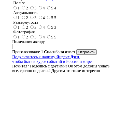
Польза
1
2
3
4
5
4
Актуальность
1
2
3
4
5
5
Развёрнутость
1
2
3
4
5
3
Фотография
1
2
3
4
5
5
Пожелания автору
Проголосовало:
1
Спасибо за ответ
Подключитесь к нашему
Яндекс Дзен
,
чтобы быть в курсе событий в России и мире
Почитал? Поделись с другими! Об этом должны узнать
все, срочно поделись! Другим это тоже интересно