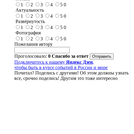
1
2
3
4
5
0
Актуальность
1
2
3
4
5
0
Развёрнутость
1
2
3
4
5
0
Фотография
1
2
3
4
5
0
Пожелания автору
Проголосовало:
0
Спасибо за ответ
Подключитесь к нашему
Яндекс Дзен
,
чтобы быть в курсе событий в России и мире
Почитал? Поделись с другими! Об этом должны узнать
все, срочно поделись! Другим это тоже интересно