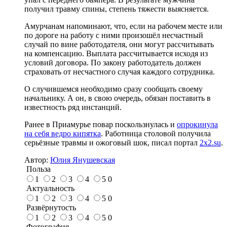
получил травму спины, степень тяжести выясняется.
Амурчанам напоминают, что, если на рабочем месте или
по дороге на работу с ними произошёл несчастный
случай по вине работодателя, они могут рассчитывать
на компенсацию. Выплата рассчитывается исходя из
условий договора. По закону работодатель должен
страховать от несчастного случая каждого сотрудника.
О случившемся необходимо сразу сообщать своему
начальнику. А он, в свою очередь, обязан поставить в
известность ряд инстанций.
Ранее в Приамурье повар поскользнулась и
опрокинула
на себя ведро кипятка
. Работница столовой получила
серьёзные травмы и ожоговый шок, писал портал
2x2.su
.
Автор:
Юлия Янушевская
Польза
1
2
3
4
5
0
Актуальность
1
2
3
4
5
0
Развёрнутость
1
2
3
4
5
0
Фотография