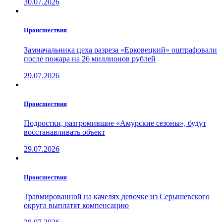
30.07.2026
Проиcшествия
Замначальника цеха разреза «Ерковецкий» оштрафовали
после пожара на 26 миллионов рублей
29.07.2026
Проиcшествия
Подростки, разгромившие «Амурские сезоны», будут
восстанавливать объект
29.07.2026
Проиcшествия
Травмированной на качелях девочке из Серышевского
округа выплатят компенсацию