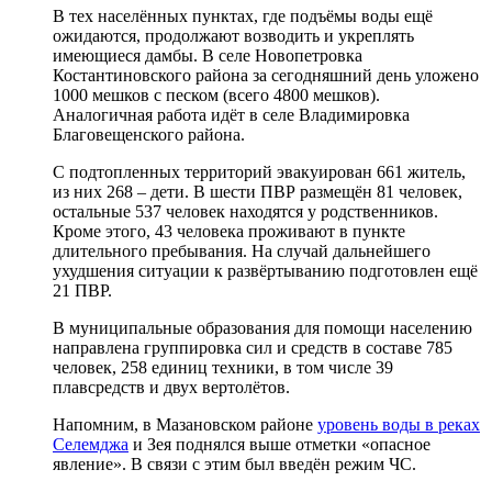
В тех населённых пунктах, где подъёмы воды ещё
ожидаются, продолжают возводить и укреплять
имеющиеся дамбы. В селе Новопетровка
Костантиновского района за сегодняшний день уложено
1000 мешков с песком (всего 4800 мешков).
Аналогичная работа идёт в селе Владимировка
Благовещенского района.
С подтопленных территорий эвакуирован 661 житель,
из них 268 – дети. В шести ПВР размещён 81 человек,
остальные 537 человек находятся у родственников.
Кроме этого, 43 человека проживают в пункте
длительного пребывания. На случай дальнейшего
ухудшения ситуации к развёртыванию подготовлен ещё
21 ПВР.
В муниципальные образования для помощи населению
направлена группировка сил и средств в составе 785
человек, 258 единиц техники, в том числе 39
плавсредств и двух вертолётов.
Напомним, в Мазановском районе
уровень воды в реках
Селемджа
и Зея поднялся выше отметки «опасное
явление». В связи с этим был введён режим ЧС.