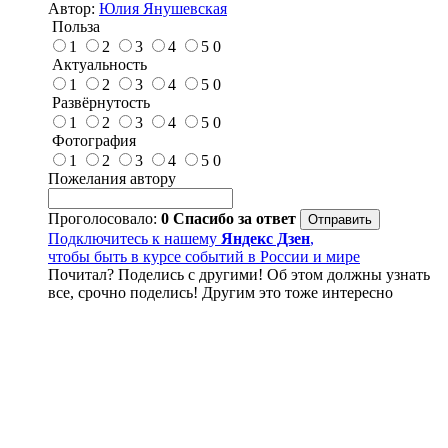
Автор:
Юлия Янушевская
Польза
1
2
3
4
5
0
Актуальность
1
2
3
4
5
0
Развёрнутость
1
2
3
4
5
0
Фотография
1
2
3
4
5
0
Пожелания автору
Проголосовало:
0
Спасибо за ответ
Подключитесь к нашему
Яндекс Дзен
,
чтобы быть в курсе событий в России и мире
Почитал? Поделись с другими! Об этом должны узнать
все, срочно поделись! Другим это тоже интересно