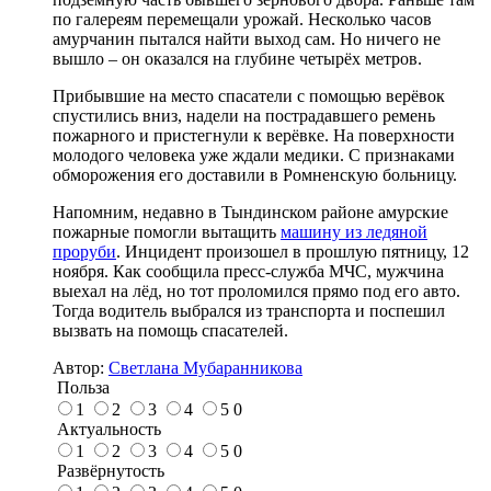
по галереям перемещали урожай. Несколько часов
амурчанин пытался найти выход сам. Но ничего не
вышло – он оказался на глубине четырёх метров.
Прибывшие на место спасатели с помощью верёвок
спустились вниз, надели на пострадавшего ремень
пожарного и пристегнули к верёвке. На поверхности
молодого человека уже ждали медики. С признаками
обморожения его доставили в Ромненскую больницу.
Напомним, недавно в Тындинском районе амурские
пожарные помогли вытащить
машину из ледяной
проруби
. Инцидент произошел в прошлую пятницу, 12
ноября. Как сообщила пресс-служба МЧС, мужчина
выехал на лёд, но тот проломился прямо под его авто.
Тогда водитель выбрался из транспорта и поспешил
вызвать на помощь спасателей.
Автор:
Светлана Мубаранникова
Польза
1
2
3
4
5
0
Актуальность
1
2
3
4
5
0
Развёрнутость