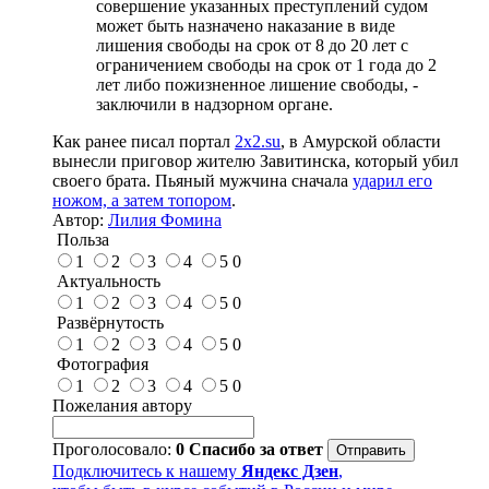
совершение указанных преступлений судом
может быть назначено наказание в виде
лишения свободы на срок от 8 до 20 лет с
ограничением свободы на срок от 1 года до 2
лет либо пожизненное лишение свободы, -
заключили в надзорном органе.
Как ранее писал портал
2
х2.su
, в Амурской области
вынесли приговор жителю Завитинска, который убил
своего брата. Пьяный мужчина сначала
ударил его
ножом, а затем топором
.
Автор:
Лилия Фомина
Польза
1
2
3
4
5
0
Актуальность
1
2
3
4
5
0
Развёрнутость
1
2
3
4
5
0
Фотография
1
2
3
4
5
0
Пожелания автору
Проголосовало:
0
Спасибо за ответ
Подключитесь к нашему
Яндекс Дзен
,