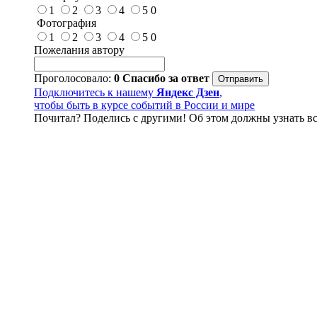
1
2
3
4
5
0
Фотография
1
2
3
4
5
0
Пожелания автору
Проголосовало:
0
Спасибо за ответ
Подключитесь к нашему
Яндекс Дзен
,
чтобы быть в курсе событий в России и мире
Почитал? Поделись с другими! Об этом должны узнать вс