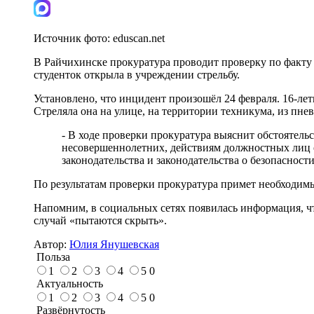
Источник фото:
eduscan.net
В Райчихинске прокуратура проводит проверку по факту 
студенток открыла в учреждении стрельбу.
Установлено, что инцидент произошёл 24 февраля. 16-л
Стреляла она на улице, на территории техникума, из пне
- В ходе проверки прокуратура выяснит обстоятель
несовершеннолетних, действиям должностных лиц 
законодательства и законодательства о безопасност
По результатам проверки прокуратура примет необходимы
Напомним, в социальных сетях появилась информация, ч
случай «пытаются скрыть».
Автор:
Юлия Янушевская
Польза
1
2
3
4
5
0
Актуальность
1
2
3
4
5
0
Развёрнутость