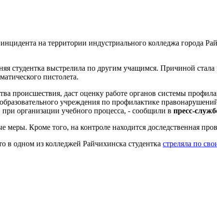
инцидента на территории индустриального колледжа города Райч
етняя студентка выстрелила по другим учащимся. Причиной стал
вматического пистолета.
ства происшествия, даст оценку работе органов системы профи
образовательного учреждения по профилактике правонарушений
и при организации учебного процесса, - сообщили в
пресс-служб
е меры. Кроме того, на контроле находится доследственная пров
то в одном из колледжей Райчихинска студентка
стреляла по св