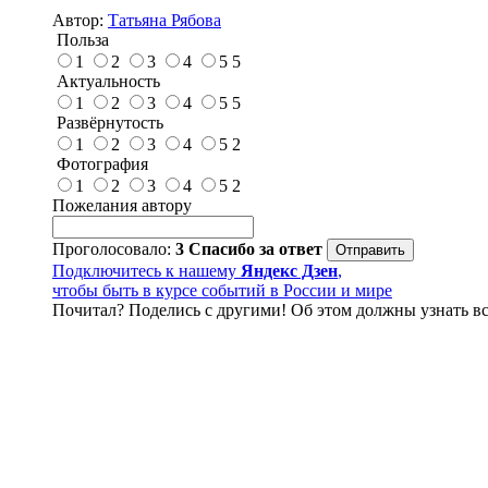
Автор:
Татьяна Рябова
Польза
1
2
3
4
5
5
Актуальность
1
2
3
4
5
5
Развёрнутость
1
2
3
4
5
2
Фотография
1
2
3
4
5
2
Пожелания автору
Проголосовало:
3
Спасибо за ответ
Подключитесь к нашему
Яндекс Дзен
,
чтобы быть в курсе событий в России и мире
Почитал? Поделись с другими! Об этом должны узнать вс