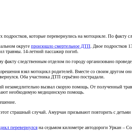
х подростков, которые перевернулись на мотоцикле. По факту с
пальном округе
произошло смертельное ДТП
. Двое подростков 1
ил травмы. 14-летний пассажир погиб.
у факту следственным отделом по городу организовано проведе
азрешения взял мотоцикл родителей. Вместе со своим другом они
вернулся. Оба участника ДТП серьёзно пострадали.
й незамедлительно вызвал скорую помощь. От полученный трав
зывают необходимую медицинскую помощь.
решение.
этот страшный случай. Амурчан призывают повторить с детьми 
икл перевернулся
на седьмом километре автодороги Уркан – Со