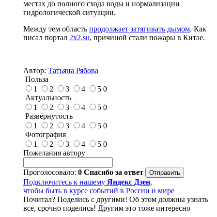
местах до полного схода воды и нормализации
гидрологической ситуации.
Между тем область
продолжает затягивать дымом
. Как
писал портал
2x2.su
, причиной стали пожары в Китае.
Автор:
Татьяна Рябова
Польза
1
2
3
4
5
0
Актуальность
1
2
3
4
5
0
Развёрнутость
1
2
3
4
5
0
Фотография
1
2
3
4
5
0
Пожелания автору
Проголосовало:
0
Спасибо за ответ
Подключитесь к нашему
Яндекс Дзен
,
чтобы быть в курсе событий в России и мире
Почитал? Поделись с другими! Об этом должны узнать
все, срочно поделись! Другим это тоже интересно