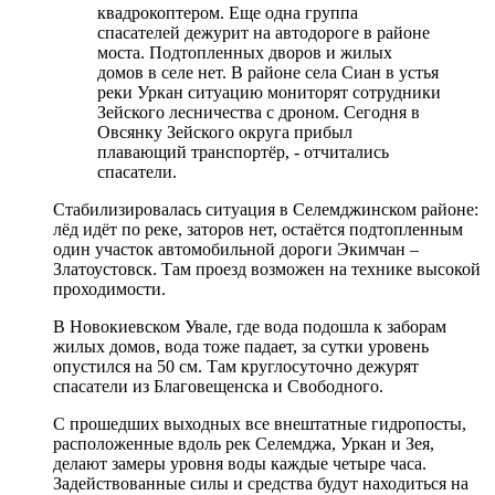
квадрокоптером. Еще одна группа
спасателей дежурит на автодороге в районе
моста. Подтопленных дворов и жилых
домов в селе нет. В районе села Сиан в устья
реки Уркан ситуацию мониторят сотрудники
Зейского лесничества с дроном. Сегодня в
Овсянку Зейского округа прибыл
плавающий транспортёр, - отчитались
спасатели.
Стабилизировалась ситуация в Селемджинском районе:
лёд идёт по реке, заторов нет, остаётся подтопленным
один участок автомобильной дороги Экимчан –
Златоустовск. Там проезд возможен на технике высокой
проходимости.
В Новокиевском Увале, где вода подошла к заборам
жилых домов, вода тоже падает, за сутки уровень
опустился на 50 см. Там круглосуточно дежурят
спасатели из Благовещенска и Свободного.
С прошедших выходных все внештатные гидропосты,
расположенные вдоль рек Селемджа, Уркан и Зея,
делают замеры уровня воды каждые четыре часа.
Задействованные силы и средства будут находиться на