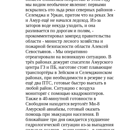
мы видим необычное явление: первыми
вскрылись ото льда реки северных районов -
Селемджа и Уркан, притом что на реках Зея
и Амур ещё не начался ледоход. Из-за
заторов воде некуда уходить, и она
разливается по дорогам и полям, -
прокомментировал зампред правительства
области - министр лесного хозяйства и
пожарной безопасности области Алексей
Севостьянов. - Мы оперативно
отреагировали на возникшую ситуацию. В
трёх районах дежурят спасатели Амурского
центра ГЗ и ПБ, наготове стоят плавающие
транспортёры в Зейском и Селемджинском
районах, при необходимости в резерве у нас
ещё два ПТС, готовые быстро выехать в
любой район. Ситуацию с воздуха
мониторят с помощью квадрокоптеров.
Также в 40-минутной готовности в
Свободном находится вертолёт Ми-8
Амурской авиабазы, готовый оказать
помощь при эвакуации населения. В
ближайшие три дня ожидается ухудшение
гидрологической ситуации из-за выпадения
сильных осадков - выше нормы - в северных