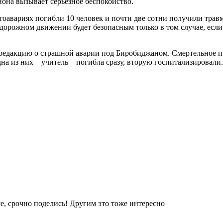
иона вызывает серьёзное беспокойство.
втоавариях погибли 10 человек и почти две сотни получили тра
 дорожном движении будет безопасным только в том случае, ес
едакцию о страшной аварии под Биробиджаном. Смертельное про
дна из них – учитель – погибла сразу, вторую госпитализировали.
е, срочно поделись! Другим это тоже интересно