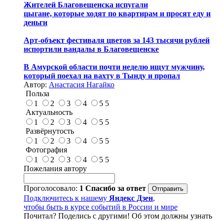
Жителей Благовещенска испугали
цыгане,
которые
ходят по квартирам и просят еду и
деньги
Арт-объект фестиваля цветов за 143 тысячи рублей
испортили вандалы в Благовещенске
В Амурской области почти неделю ищут мужчину,
который поехал на вахту в Тынду и пропал
Автор:
Анастасия Нагайко
Польза
1
2
3
4
5
5
Актуальность
1
2
3
4
5
5
Развёрнутость
1
2
3
4
5
5
Фотография
1
2
3
4
5
5
Пожелания автору
Проголосовало:
1
Спасибо за ответ
Подключитесь к нашему
Яндекс Дзен
,
чтобы быть в курсе событий в России и мире
Почитал? Поделись с другими! Об этом должны узнать