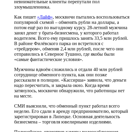
невнимательные клиенты перепутали пол
злоумышленника.
Как пишет
«Лайф»
, москвичи пытались воспользоваться
популярной схемой – обменять рубли на доллары, а
потом ещё раз по выгодному курсу. 28-летний мужчина
занял денег у брата-бизнесмена, у которого работал
водителем. Всего ему пришлось занять 33,5 млн рублей.
В районе Филёвского парка он встретился с
«трейдером», обменяв 2,4 млн рублей, после чего они
отправились в Северное Тушино, где якобы были
«самые фантастические условия».
Мужчины вдвоём сложились и отдали 40 млн рублей
сотруднице обменного пункта, как они позже
рассказали в полиции. «Кассирша» заявила, что деньги
надо пересчитать, и закрыла окно. Когда время
затянулось, москвичи обнаружили, что работницы нет
на месте.
СМИ выяснили, что обменный пункт работал всего
неделю. Его сдали в аренду предпринимателю, который
зарегистрирован в Липецке. Основная деятельность
бизнесмена – торговля ювелирными изделиями.
Полицейские, отсмотрев камеры видеонаблюдения,