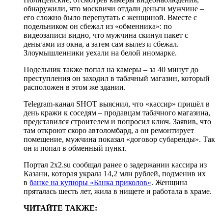
обнаружили, что москвичи отдали деньги мужчине –
его сложно было перепутать с женщиной. Вместе с
подельником он сбежал из «обменника»: по
видеозаписи видно, что мужчина скинул пакет с
деньгами из окна, а затем сам вылез и сбежал.
Злоумышленники уехали на белой иномарке.
Подельник также попал на камеры – за 40 минут до
преступления он заходил в табачный магазин, который
расположен в этом же здании.
Telegram-канал SHOT выяснил, что «кассир» пришёл в
день кражи к соседям – продавцам табачного магазина,
представился строителем и попросил ключ. Заявив, что
там откроют скоро автоломбард, а он ремонтирует
помещение, мужчина показал «договор субаренды». Так
он и попал в обменный пункт.
Портал 2х2.su сообщал ранее о задержании кассира из
Казани, которая украла 14,2 млн рублей, подменив их
в
банке на купюры «Банка приколов»
. Женщина
пряталась шесть лет, жила в нищете и работала в храме.
ЧИТАЙТЕ ТАКЖЕ: