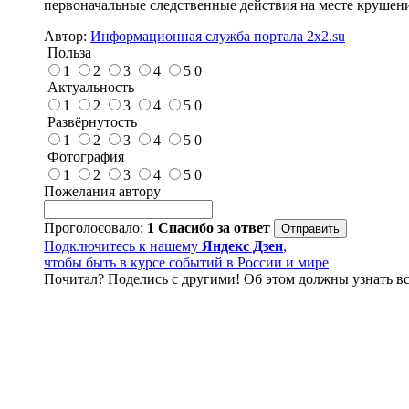
первоначальные следственные действия на месте крушени
Автор:
Информационная служба портала 2x2.su
Польза
1
2
3
4
5
0
Актуальность
1
2
3
4
5
0
Развёрнутость
1
2
3
4
5
0
Фотография
1
2
3
4
5
0
Пожелания автору
Проголосовало:
1
Спасибо за ответ
Подключитесь к нашему
Яндекс Дзен
,
чтобы быть в курсе событий в России и мире
Почитал? Поделись с другими! Об этом должны узнать вс