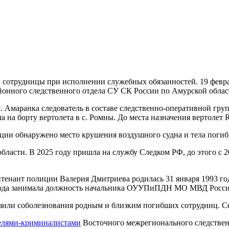
 сотрудницы при исполнении служебных обязанностей. 19 февра
йонного следственного отдела СУ СК России по Амурской облас
 с. Амаранка следователь в составе следственно-оперативной г
а борту вертолета в с. Ромны. До места назначения вертолет Ro
рации обнаружено место крушения воздушного судна и тела поги
ласти. В 2025 году пришла на службу Следком РФ, до этого с 2
тенант полиции Валерия Дмитриева родилась 31 января 1993 год
года занимала должность начальника ОУУПиПДН МО МВД России
зили соболезнования родным и близким погибших сотрудниц. С
телями-криминалистами
Восточного межрегионального следствен