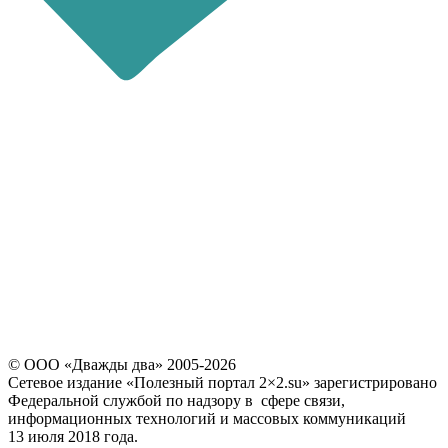
последние 4 цифры номера
звонящего являются кодом
Повторно выслать код можно через
60
© ООО «Дважды два» 2005-2026
Сетевое издание «Полезный портал 2×2.su» зарегистрировано
Федеральной службой по надзору в сфере связи,
информационных технологий и массовых коммуникаций
13 июля 2018 года.