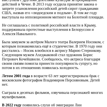
действий в Чечне. В 2013 году осудила принятие закона о
запрете усыновления российский детей-сирот гражданами
США, назвав его «людоедским и подлым». В том же году
выступала на оппозиционном митинге на Болотной площади.
Не соглашалась с политикой российской власти в Крыму,
поддерживала протестные выступления в Белоруссии и
Алексея Навального.
Была замужем за актёром Малого театра Валерием Носиком, с
которым познакомилась ещё в студенчестве. В 1970 году они
расстались – Носик влюбился в актрису Марию Стерникову.
Следующим мужем Ахеджаковой стал художник Борис
Петрович Кочейшвили. Сообщалось, что актриса благодаря
своим связям помогла принести популярность супругу, но
потом в их отношениях появилась холодность.
Летом 2001 года
в возрасте 63 лет зарегистрировала брак с
московским фотографом Владимиром Персияновым. Детей
нет.
Сыграла в десятках фильмов, озвучивала персонажей многих
мультфильмов.
В 2022 году
появились слухи об эмиграции Лии