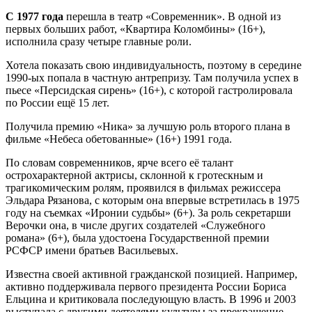
С 1977 года
перешла в театр «Современник». В одной из
первых больших работ, «Квартира Коломбины» (16+),
исполнила сразу четыре главные роли.
Хотела показать свою индивидуальность, поэтому в середине
1990-ых попала в частную антрепризу. Там получила успех в
пьесе «Персидская сирень» (16+), с которой гастролировала
по России ещё 15 лет.
Получила премию «Ника» за лучшую роль второго плана в
фильме «Небеса обетованные» (16+) 1991 года.
По словам современников, ярче всего её талант
острохарактерной актрисы, склонной к гротескным и
трагикомическим ролям, проявился в фильмах режиссера
Эльдара Рязанова, с которым она впервые встретилась в 1975
году на съемках «Иронии судьбы» (6+). За роль секретарши
Верочки она, в числе других создателей «Служебного
романа» (6+), была удостоена Государственной премии
РСФСР имени братьев Васильевых.
Известна своей активной гражданской позицией. Например,
активно поддерживала первого президента России Бориса
Ельцина и критиковала последующую власть. В 1996 и 2003
выступала с другими деятелями культуры за прекращение