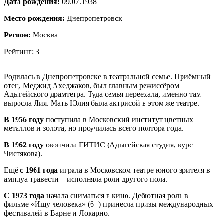
Дата рождения:
09.07.1938
Место рождения:
Днепропетровск
Регион:
Москва
Рейтинг: 3
Родилась в Днепропетровске в театральной семье. Приёмный
отец, Меджид Ахеджаков, был главным режиссёром
Адыгейского драмтетра. Туда семья переехала, именно там
выросла Лия. Мать Юлия была актрисой в этом же театре.
В 1956 году
поступила в Московский институт цветных
металлов и золота, но проучилась всего полтора года.
В 1962 году
окончила ГИТИС (Адыгейская студия, курс
Чистякова).
Ещё
с 1961 года
играла в Московском театре юного зрителя в
амплуа травести – исполняла роли другого пола.
С 1973 года
начала сниматься в кино. Дебютная роль в
фильме «Ищу человека» (6+) принесла призы международных
фестивалей в Варне и Локарно.