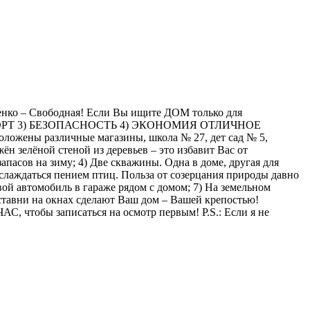
енко – Свободная! Если Вы ищите ДОМ только для
ОМФОРТ 3) БЕЗОПАСНОСТЬ 4) ЭКОНОМИЯ ОТЛИЧНОЕ
ложены различные магазины, школа № 27, дет сад № 5,
н зелёной стеной из деревьев – это избавит Вас от
пасов на зиму; 4) Две скважины. Одна в доме, другая для
аслаждаться пением птиц. Польза от созерцания природы давно
вой автомобиль в гараже рядом с домом; 7) На земельном
ставни на окнах сделают Ваш дом – Вашей крепостью!
, чтобы записаться на осмотр первым! P.S.: Если я не