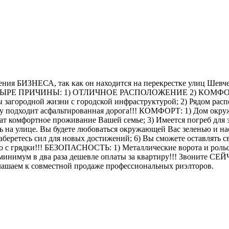
ния БИЗНЕСА, так как он находится на перекрестке улиц Шевч
 есть ЧЕТЫРЕ ПРИЧИНЫ: 1) ОТЛИЧНОЕ РАСПОЛОЖЕНИЕ 2) К
агородной жизни с городской инфраструктурой; 2) Рядом распо
му подходит асфальтированная дорога!!! КОМФОРТ: 1) Дом окружё
ат комфортное проживание Вашей семье; 3) Имеется погреб для за
ть на улице. Вы будете любоваться окружающей Вас зеленью и н
аберетесь сил для новых достижений; 6) Вы сможете оставлять с
мо с грядки!!! БЕЗОПАСНОСТЬ: 1) Металлические ворота и роль
мум в два раза дешевле оплаты за квартиру!!! Звоните СЕЙЧАС
глашаем к совместной продаже профессиональных риэлторов.