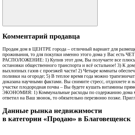
Комментарий продавца
Продам дом в ЦЕНТРЕ города – отличный вариант для размеще
проживания, то для покупки именно этого дома у Вас
РАСПОЛОЖЕНИЕ: 1) Купив этот дом, Вы получаете все плюсы з
остановки общественного транспорта и всё остальное! 3) К до
выхлопных газов с проезжей части! 2) Четыре комнаты обеспеч
поливки на огороде; 5) В теплое время года можно трапезнича
доказана научными фактами. Вы снимите стресс, отдохнете и н
участке плодородная почва – Вы будете кушать витамины пря
ЭКОНОМИЯ: 1) Коммунальные расходы по содержанию дома мини
ответил на Ваш звонок, то обязательно перезвоню позже. При
Данные рынка недвижимости
в категории «Продаю» в Благовещенск