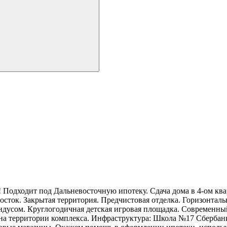
 Подходит под Дальневосточную ипотеку. Сдача дома в 4-ом ква
г-Восток. Закрытая территория. Предчистовая отделка. Горизонта
ндусом. Круглогодичная детская игровая площадка. Современн
на территории комплекса. Инфраструктура: Школа №17 Сбербанк