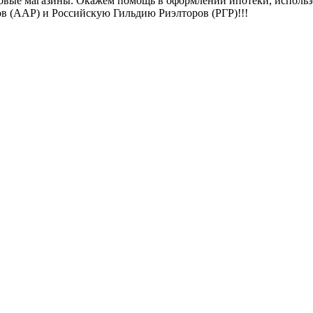
дуктовые магазины. Окажем помощь в оформлении ипотеки, испол
 (ААР) и Российскую Гильдию Риэлторов (РГР)!!!