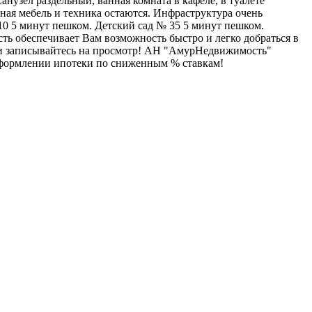
узел раздельный, ванная комната в кафеле, в туалете
ная мебель и техника остаются. Инфраструктура очень
10 5 минут пешком. Детский сад № 35 5 минут пешком.
сть обеспечивает Вам возможность быстро и легко добраться в
с и записывайтесь на просмотр! АН "АмурНедвижимость"
оформлении ипотеки по сниженным % ставкам!