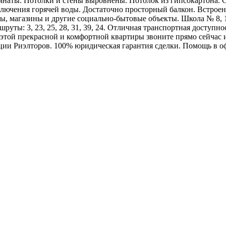
аты. Потолки и стены выровнены. Потолок из гипсокартона. Сан
ключения горячей воды. Достаточно просторный балкон. Встроен
ды, магазины и другие социально-бытовые объекты. Школа № 8, 
ты: 3, 23, 25, 28, 31, 39, 24. Отличная транспортная доступно
м этой прекрасной и комфортной квартиры звоните прямо сейча
ции Риэлторов. 100% юридическая гарантия сделки. Помощь в 