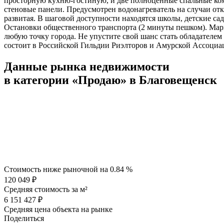
просторную кухню-гостиную, и две полноценные спальные комн
стеновые панели. Предусмотрен водонагреватель на случаи от
развитая. В шаговой доступности находятся школы, детские са
Остановки общественного транспорта (2 минуты пешком). Маршру
любую точку города. Не упустите свой шанс стать обладателе
состоит в Российской Гильдии Риэлторов и Амурской Ассоциа
Данные рынка недвижимости
в категории «Продаю» в Благовещенск
Стоимость ниже рыночной на
0.84 %
120 049 ₽
Средняя стоимость за м²
6 151 427 ₽
Средняя цена объекта на рынке
Поделиться