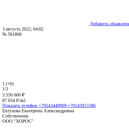
Добавить объявлен
3 августа 2022, 04:02
№ 561868
1 (+0)
1/3
3 550 000 ₽
87 654 P./м2
Показать телефон
+79243449909;+79143915586
Евтухова Екатерина Александровна
Собственник
ООО "ХОРОС"