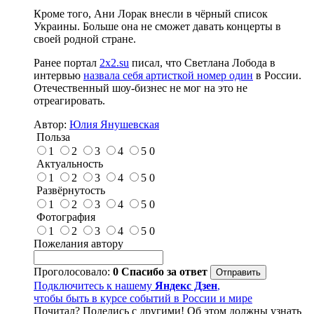
Кроме того, Ани Лорак внесли в чёрный список
Украины. Больше она не сможет давать концерты в
своей родной стране.
Ранее портал
2x2.su
писал, что Светлана Лобода в
интервью
назвала себя артисткой номер один
в России.
Отечественный шоу-бизнес не мог на это не
отреагировать.
Автор:
Юлия Янушевская
Польза
1
2
3
4
5
0
Актуальность
1
2
3
4
5
0
Развёрнутость
1
2
3
4
5
0
Фотография
1
2
3
4
5
0
Пожелания автору
Проголосовало:
0
Спасибо за ответ
Подключитесь к нашему
Яндекс Дзен
,
чтобы быть в курсе событий в России и мире
Почитал? Поделись с другими! Об этом должны узнать