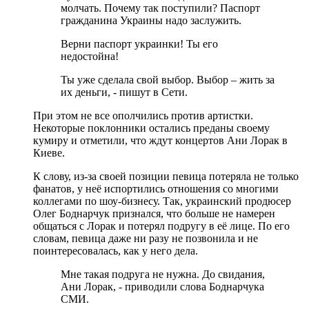
молчать. Почему так поступили? Паспорт
гражданина Украины надо заслужить.
Верни паспорт украинки! Ты его
недостойна!
Ты уже сделала свой выбор. Выбор – жить за
их деньги, - пишут в Сети.
При этом не все ополчились против артистки.
Некоторые поклонники остались преданы своему
кумиру и отметили, что ждут концертов Ани Лорак в
Киеве.
К слову, из-за своей позиции певица потеряла не только
фанатов, у неё испортились отношения со многими
коллегами по шоу-бизнесу. Так, украинский продюсер
Олег Боднарчук признался, что больше не намерен
общаться с Лорак и потерял подругу в её лице. По его
словам, певица даже ни разу не позвонила и не
поинтересовалась, как у него дела.
Мне такая подруга не нужна. До свидания,
Ани Лорак, - приводили слова Боднарчука
СМИ.