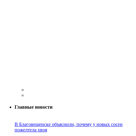
Главные новости
В Благовещенске объяснили, почему у новых сосен
пожелтела хвоя